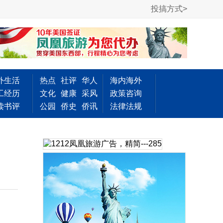
投搞方式>
外生活
热点
社评
华人
海内海外
工经历
文化
健康
采风
政策咨询
读书评
公园
侨史
侨讯
法律法规