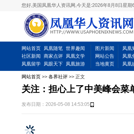
您好,美国凤凰华人资讯网,
今天是:2026年8月8日星期
网站首页
凤凰随笔
世界趣闻
图片新闻
凤凰
社区新闻
商家点评
凤凰文学
网站公告
凤凰
凤凰留学
凤眼天下
凤凰旅游
当地黄页
凤凰
网站首页
>>
各界社评
>> 正文
关注：担心上了中美峰会菜
发布日期：2026-05-08 14:53:05