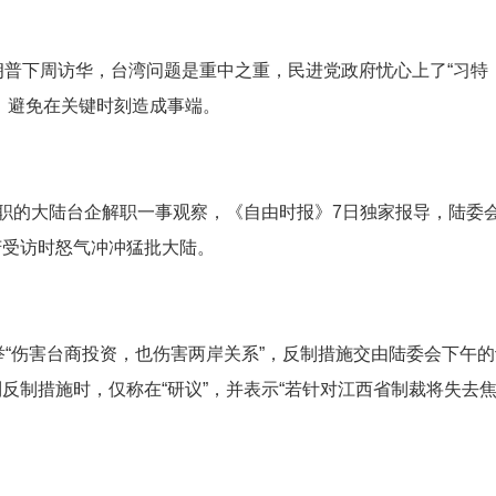
朗普下周访华，台湾问题是重中之重，民进党政府忧心上了“习特
，避免在关键时刻造成事端。
任职的大陆台企解职一事观察，《自由时报》7日独家报导，陆委
芳受访时怒气冲冲猛批大陆。
举“伤害台商投资，也伤害两岸关系”，反制措施交由陆委会下午的
反制措施时，仅称在“研议”，并表示“若针对江西省制裁将失去