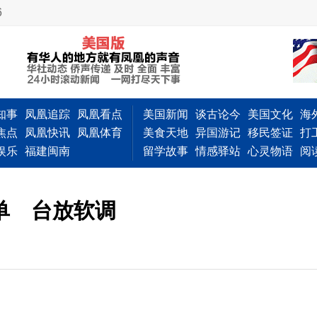
6
知事
凤凰追踪
凤凰看点
美国新闻
谈古论今
美国文化
海
焦点
凤凰快讯
凤凰体育
美食天地
异国游记
移民签证
打
娱乐
福建闽南
留学故事
情感驿站
心灵物语
阅
单 台放软调