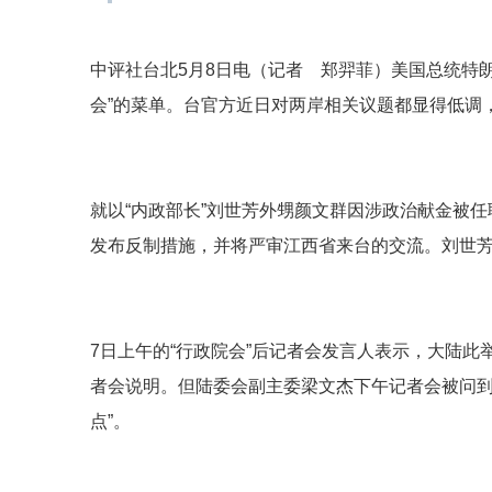
中评社台北5月8日电（记者 郑羿菲）美国总统特
会”的菜单。台官方近日对两岸相关议题都显得低调
就以“内政部长”刘世芳外甥颜文群因涉政治献金被
发布反制措施，并将严审江西省来台的交流。刘世
7日上午的“行政院会”后记者会发言人表示，大陆此
者会说明。但陆委会副主委梁文杰下午记者会被问到
点”。