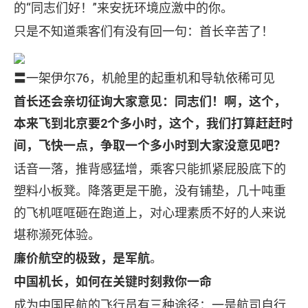
的“同志们好！”来安抚环境应激中的你。
只是不知道乘客们有没有回一句：首长辛苦了！
〓一架伊尔76，机舱里的起重机和导轨依稀可见
首长还会亲切征询大家意见：同志们！啊，这个，
本来飞到北京要2个多小时，这个，我们打算赶赶时
间，飞快一点，争取一个多小时到大家没意见吧
？
话音一落，推背感猛增，乘客只能抓紧屁股底下的
塑料小板凳。降落更是干脆，没有铺垫，几十吨重
的飞机哐哐砸在跑道上，对心理素质不好的人来说
堪称濒死体验。
廉价航空的极致，是军航
。
中国机长，如何在关键时刻救你一命
成为中国民航的飞行员有三种途径：一是航司自行