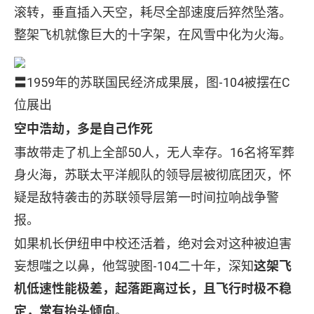
滚转，垂直插入天空，耗尽全部速度后猝然坠落。
整架飞机就像巨大的十字架，在风雪中化为火海。
〓1959年的苏联国民经济成果展，图-104被摆在C
位展出
空中浩劫，多是自己作死
事故带走了机上全部50人，无人幸存。16名将军葬
身火海，苏联太平洋舰队的领导层被彻底团灭，怀
疑是敌特袭击的苏联领导层第一时间拉响战争警
报。
如果机长伊纽申中校还活着，绝对会对这种被迫害
妄想嗤之以鼻，他驾驶图-104二十年，深知
这架飞
机低速性能极差，起落距离过长，且飞行时极不稳
定，常有抬头倾向
。