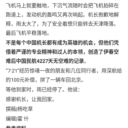
飞机马上就要触地，下沉气流随时会把飞机拍碎在
跑道上，发动机的轰鸣又再次响起。机长抱歉地解
释，雨太大了，为了安全着想只能转去天津降落。
最后飞机平稳落地。
不是每个中国机长都有成为英雄的机会，但他们凭
借着严谨的专业精神和过人的本领，创造了伊春空
难后中国民航4227天无空难的记录
。
“7·21”经历惊魂一夜的朋友和几位同行者，用深航给
的100元补偿，拼了一辆车回北京。
等他到家时，雨已经停了。他说：
感谢机长，让我回家。
撰稿|杨吃草
编辑|霍 什