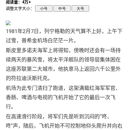
阅读量：4万+
调整文字大小：
小号
中号
大号
1981年2月7日，列宁格勒的天气算不上好，上午下
过雪，普希金机场白茫茫一片。
斯皮里多诺夫海军上将得知，傍晚时还会有一场持
续两天的暴风雪，将太平洋舰队的领导层集体困在
这座苏联第二大城市，他执意马上返回六千公里外
的符拉迪沃斯托克。
机场为此专门清扫了跑道，这架满载红海军军官、
香肠、啤酒与电视的飞机开始了它的最后一次飞
行。
在高速滑行阶段，将军们先是听到沉闷的“咚、
咚”声，随后，飞机开始不可控制地仰头爬升并向右