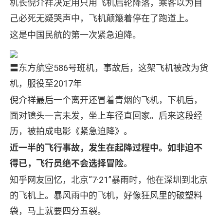
机长倪介祥决定用只用飞机后轮降落，乘客以为自
己必死无疑哭声中，飞机颠簸着停在了跑道上。
这是中国民航的第一次紧急迫降。
〓东方航空586号班机，事故后，这架飞机被改为货
机，服役至2017年
倪介祥最后一个离开还冒着青烟的飞机，下机后，
面对镜头一言未发，坐上车径直回家。后来这段经
历，被拍成电影《紧急迫降》。
近一半的飞行事故，发生在起降过程中。如非迫不
得已，飞行员绝不会选择冒险
。
知乎网友回忆，北京“7·21”暴雨时，他在深圳到北京
的飞机上。暴风雨中的飞机，好像狂风里的破塑料
袋，马上就要四分五裂。