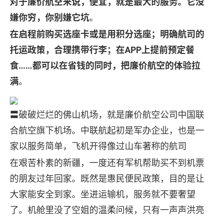
对于廉价航空来说，便宜，就是最大的服务。它没
嫌你穷，你别嫌它坑
。
在启程前购买选座卡或是用积分选座；明确航司的
托运政策，合理携带行李；在APP上提前预定餐
食……都可以在省钱的同时，把廉价航空的体验拉
满
。
〓破破烂烂的佛山机场，就是廉价航空公司中国联
合航空旗下机场。中联航起初是军办企业，也是一
家以服务简单，飞机开得像过山车著称的航司
在艰苦朴素的新疆，一度还有军机帮助买不到机票
的朋友过年回家。既然是惠民便民政策，目的是让
大家能安全到家。坐进运输机，服务就不要奢望
了。机舱里没了空姐的温柔问候，只有一声声洪亮