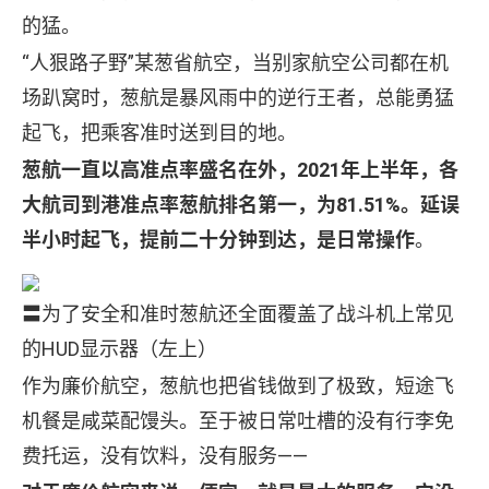
的猛。
“人狠路子野”某葱省航空，当别家航空公司都在机
场趴窝时，葱航是暴风雨中的逆行王者，总能勇猛
起飞，把乘客准时送到目的地。
葱航一直以高准点率盛名在外，2021年上半年，各
大航司到港准点率葱航排名第一，为81.51%。延误
半小时起飞，提前二十分钟到达，是日常操作
。
〓为了安全和准时葱航还全面覆盖了战斗机上常见
的HUD显示器（左上）
作为廉价航空，葱航也把省钱做到了极致，短途飞
机餐是咸菜配馒头。至于被日常吐槽的没有行李免
费托运，没有饮料，没有服务——