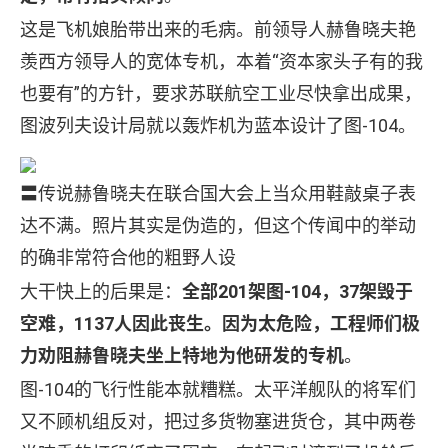
这是飞机娘胎带出来的毛病。前领导人赫鲁晓夫艳
羡西方领导人的宽体专机，本着“资本家头子有的我
也要有”的方针，要求苏联航空工业尽快拿出成果，
图波列夫设计局就以轰炸机为蓝本设计了图-104。
〓传说赫鲁晓夫在联合国大会上当众用鞋敲桌子表
达不满。照片其实是伪造的，但这个传闻中的举动
的确非常符合他的粗野人设
大干快上的后果是：
全部201架图-104，37架毁于
空难，1137人因此丧生。因为太危险，工程师们极
力劝阻赫鲁晓夫坐上特地为他研发的专机
。
图-104的飞行性能本就糟糕。太平洋舰队的将军们
又不顾机组反对，把过多货物塞进货仓，其中两卷