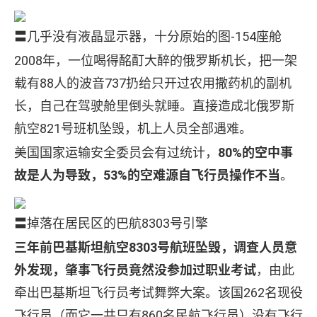
〓几乎没有液晶显示器，十分原始的图-154座舱
2008年，一位喝得酩酊大醉的俄罗斯机长，把一架
载有88人的波音737扔给只开过农用撒药机的副机
长，自己在驾驶舱里倒头就睡。直接造成北俄罗斯
航空821号班机坠毁，机上人员全部遇难。
美国国家运输安全委员会有过统计，
80%的空中事
故是人为导致，53%的空难源自飞行员操作不当
。
〓掉落在居民区的巴航8303号引擎
三年前巴基斯坦航空8303号航班坠毁，调查人员意
外发现，肇事飞行员竟然没参加过职业考试
，由此
牵出巴基斯坦飞行员考试舞弊大案。该国262名现役
飞行员（而它一共只有860名民航飞行员）没有飞行