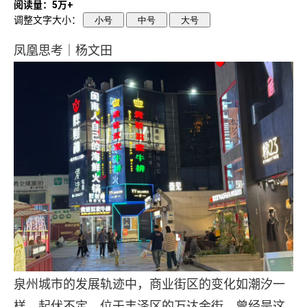
阅读量：5万+
调整文字大小：
小号
中号
大号
凤凰思考｜杨文田
泉州城市的发展轨迹中，商业街区的变化如潮汐一
样，起伏不定。位于丰泽区的万达金街，曾经是这