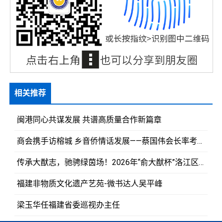
相关推荐
闽港同心共谋发展 共谱高质量合作新篇章
商会携手访榕城 乡音侨情话发展——蔡国伟会长率考察团拜访赵龙省长
传承大猷志，驰骋绿茵场！2026年“俞大猷杯”洛江区足球超级联赛盛大开幕
福建非物质文化遗产艺苑-微书达人吴平峰
梁玉华任福建省委巡视办主任