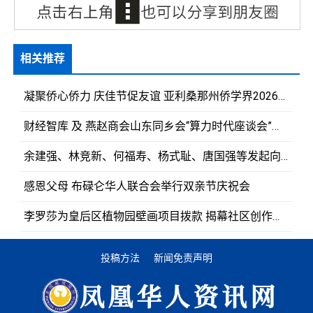
相关推荐
凝聚侨心侨力 庆佳节促友谊 亚利桑那州侨学界2026年国庆、中秋庆祝活动首次筹备会议召开
财经智库 及 燕赵商会山东同乡会“算力时代座谈会”圆满举行
余建强、林竞新、何福寿、杨式耻、唐国强等发起向胡志明市霞漳妈祖古庙重修工程慷慨解囊予以护持
感恩父母 布碌仑华人联合会举行双亲节庆祝会
李罗莎为皇后区植物园壁画项目拨款 揭幕社区创作壁画《飞翔》
投稿方法
新闻免责声明