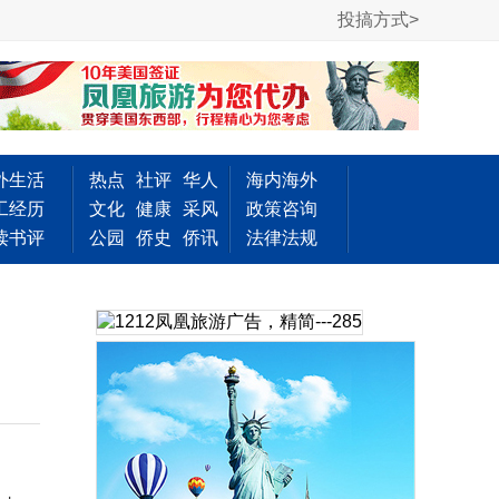
投搞方式>
外生活
热点
社评
华人
海内海外
工经历
文化
健康
采风
政策咨询
读书评
公园
侨史
侨讯
法律法规