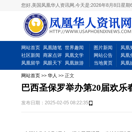
您好,美国凤凰华人资讯网,
今天是:2026年8月8日星期
网站首页
凤凰随笔
世界趣闻
图片新闻
凤凰
社区新闻
商家点评
凤凰文学
网站公告
凤凰
凤凰留学
凤眼天下
凤凰旅游
当地黄页
凤凰
网站首页
>>
华人
>> 正文
巴西圣保罗举办第20届欢乐
发布日期：2025-02-05 08:22:35