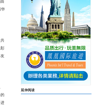
自由
西华
球共
也彰
际友
。
延伸阅读
群的
，进