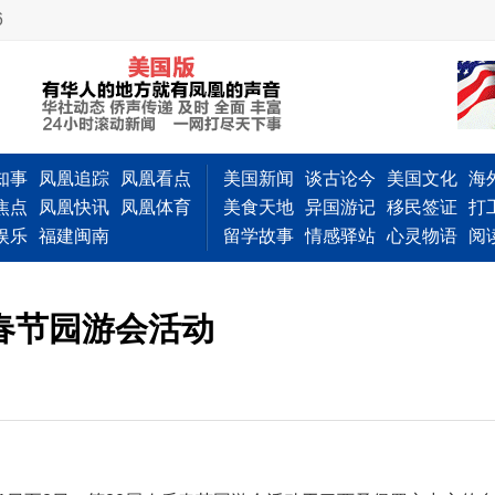
6
知事
凤凰追踪
凤凰看点
美国新闻
谈古论今
美国文化
海
焦点
凤凰快讯
凤凰体育
美食天地
异国游记
移民签证
打
娱乐
福建闽南
留学故事
情感驿站
心灵物语
阅
春节园游会活动