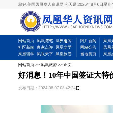
您好,美国凤凰华人资讯网,
今天是:2026年8月6日星期
网站首页
凤凰随笔
世界趣闻
图片新闻
凤凰
社区新闻
商家点评
凤凰文学
网站公告
凤凰
凤凰留学
凤眼天下
凤凰旅游
当地黄页
凤凰
网站首页
>>
凤凰旅游
>> 正文
好消息！10年中国签证大特价
发布日期：2024-08-07 08:42:24