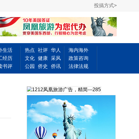
投搞方式>
外生活
热点
社评
华人
海内海外
工经历
文化
健康
采风
政策咨询
读书评
公园
侨史
侨讯
法律法规