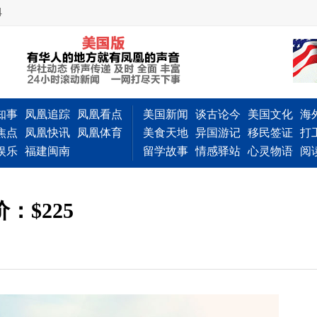
4
知事
凤凰追踪
凤凰看点
美国新闻
谈古论今
美国文化
海
焦点
凤凰快讯
凤凰体育
美食天地
异国游记
移民签证
打
娱乐
福建闽南
留学故事
情感驿站
心灵物语
阅
：$225