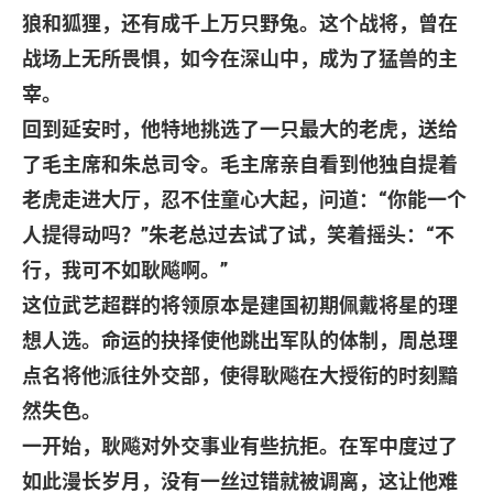
狼和狐狸，还有成千上万只野兔。这个战将，曾在
战场上无所畏惧，如今在深山中，成为了猛兽的主
宰。
回到延安时，他特地挑选了一只最大的老虎，送给
了毛主席和朱总司令。毛主席亲自看到他独自提着
老虎走进大厅，忍不住童心大起，问道：
“
你能一个
人提得动吗？
”
朱老总过去试了试，笑着摇头：
“
不
行，我可不如耿飚啊。
”
这位武艺超群的将领原本是建国初期佩戴将星的理
想人选。命运的抉择使他跳出军队的体制，周总理
点名将他派往外交部，使得耿飚在大授衔的时刻黯
然失色。
一开始，耿飚对外交事业有些抗拒。在军中度过了
如此漫长岁月，没有一丝过错就被调离，这让他难