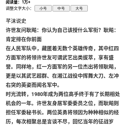
阅读量：1万+
调整文字大小：
小号
中号
大号
芊沫说史
许世友问耿飚：你认为自己该授什么军衔？耿飚：
肯定排在你前面
在人民军队中，藏匿着无数个英雄传奇，其中红四
方面军的将领许世友可谓武艺出类拔萃，享有盛
誉。同样地，红一方面军的另一位杰出将领耿飚，
更是以其武艺超群、在湘江战役中挥舞大刀、左冲
右突的英姿而闻名军中。
时光流转，
1980
年成为两位高手终于有了长期相处
机会的一年。许世友身居军委委员之位，而耿飚则
担任军委秘书长。两位英勇将领因为种种相似的经
历，每次相聚总是言谈不尽，回忆当年的征战岁