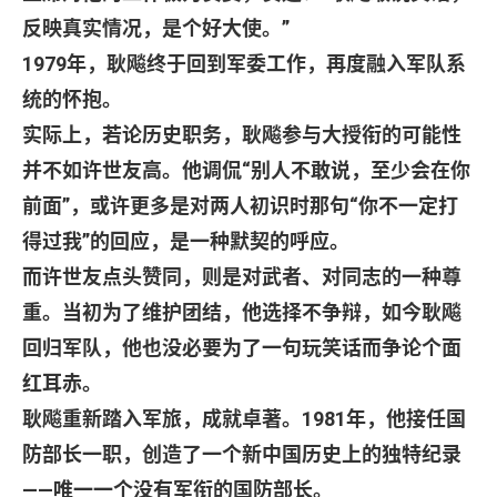
反映真实情况，是个好大使。
”
1979
年，耿飚终于回到军委工作，再度融入军队系
统的怀抱。
实际上，若论历史职务，耿飚参与大授衔的可能性
并不如许世友高。他调侃
“
别人不敢说，至少会在你
前面
”
，或许更多是对两人初识时那句
“
你不一定打
得过我
”
的回应，是一种默契的呼应。
而许世友点头赞同，则是对武者、对同志的一种尊
重。当初为了维护团结，他选择不争辩，如今耿飚
回归军队，他也没必要为了一句玩笑话而争论个面
红耳赤。
耿飚重新踏入军旅，成就卓著。
1981
年，他接任国
防部长一职，创造了一个新中国历史上的独特纪录
——
唯一一个没有军衔的国防部长。