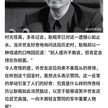
时光荏苒，多年过去，耿飚早已对这一遗憾心如止
水。当许世友好奇地询问这段历史时，耿飚却以一
种戏谑的口吻回应道：
“
别人或许不敢说，但肯定会
排在你前面。
”
令人奇怪的是，许世友这位向来不善屈从的将领，
在听到这个回答时，竟然点头表示赞同。这一反常
的举动引发了人们的好奇：究竟是什么样的传奇经
历让耿飚如此淡然豁达，以至于能够逗笑许世友这
位武艺高强、一向不屑轻言赞同的军中重要人物
呢？