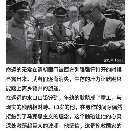
命运的无常在清朝国门被西方列强强行打开的时候
显露出来。武者们逐渐消失，生存的压力让耿飚只
能踏上离乡背井的旅途。
在遥远的水口山铅锌矿，年幼的耿飚成了童工，与
现实的残酷相对峙。
13
岁的他，在劳作的间隙偶然
接触到了马克思主义的理念，这个触碰让他的心灵
深处激荡起巨大的波澜。他坚信，这是挽救国家的