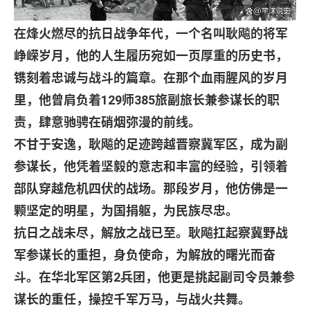
在烽火燃尽的抗日战争年代，一个名叫耿飚的将军
峥嵘岁月，他的人生履历宛如一页厚重的历史书，
镌刻着忠诚与战斗的篇章。在那个血雨腥风的岁月
里，他曾肩负着
129
师
385
旅副旅长兼参谋长的职
责，肆意驰骋在硝烟弥漫的前线。
不甘于安逸，耿飚的足迹跨越晋察冀军区，成为副
参谋长，他凭着坚毅的意志和丰富的经验，引领着
部队穿越危机四伏的战场。那段岁月，他仿佛是一
颗坚定的明星，为国捐躯，为民族尽忠。
抗日之战未尽，解放之战已至。耿飚扛起察冀野战
军参谋长的重担，身负使命，为解放的曙光而奋
斗。在华北军区第
2
兵团，他更是挑起副司令员兼参
谋长的重任，操控千军万马，与战火共舞。