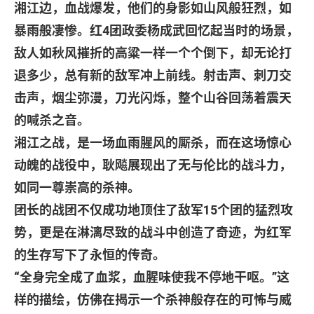
湘江边，血战爆发，他们的身影如山风般狂烈，如
暴雨般凄惨。红
4
团政委杨成武回忆起当时的场景，
敌人如秋风摧折的高粱一样一个个倒下，却无论打
退多少，总有新的敌军冲上前线。射击声、刺刀交
击声，烟尘弥漫，刀光闪烁，整个山谷回荡着震天
的喊杀之音。
湘江之战，是一场血雨腥风的厮杀，而在这场惊心
动魄的战役中，耿飚展现出了无与伦比的战斗力，
如同一尊崇高的杀神。
团长的战团不仅成功地顶住了敌军
15
个团的猛烈攻
势，更是在淋漓尽致的战斗中创造了奇迹，为红军
的生存写下了永恒的传奇。
“
全身完全成了血浆，血腥味使我不停地干呕。
”
这
样的描绘，仿佛在揭示一个杀神般存在的可怖与威