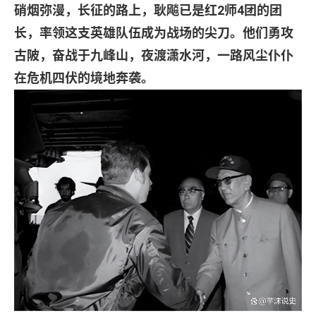
硝烟弥漫，长征的路上，耿飚已是红
2
师
4
团的团
长，率领这支英雄队伍成为战场的尖刀。他们勇攻
古陂，奋战于九峰山，夜渡潇水河，一路风尘仆仆
在危机四伏的境地奔袭。