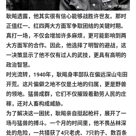
耿飚透露，他其实很有信心能够战胜许世友。那时
正值红一、红四两大方面军争取团结的关键时期。
真打一场，不仅会增加许多麻烦，更可能影响到两
大方面军的合作。因此，他选择了明智的避战，这
一决策显示了他不仅有过人的武技，更具有高明的
政治智慧。
时光流转，
1940
年，耿飚身率部队在偏远深山屯田
开荒。这片偏僻之地不仅是土地的归属，更是野兽
的领地。猛兽成群，它们不仅摧毁着勤劳人民的庄
稼，还对人畜构成威胁。
为了解决这一困扰，耿飚亲自挺起枪杆，展开了一
场与猛兽的搏斗。一个月的时间里，他不畏丛林深
处的危险，一共猎获了
4
只老虎、
7
只豹子、数百条