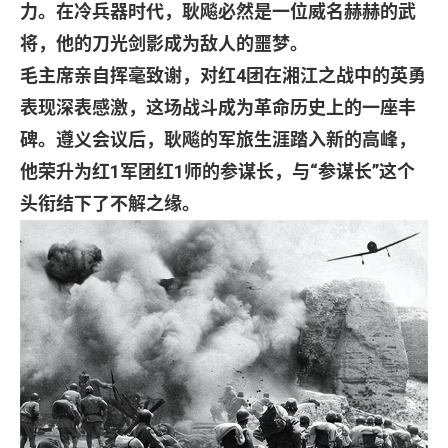
力。在冷兵器时代，耿飚必然是一位威名赫赫的武
将，他的刀光剑影成为敌人的噩梦。
毛主席亲自挥毫致谢，对红
4
团在湘江之战中的英勇
表现深表感激，这场战斗成为革命历史上的一座丰
碑。遵义会议后，耿飚的军旅生涯踏入新的高峰，
他荣升为红
1
军团红
1
师的参谋长，与
“
参谋长
”
这个
头衔结下了不解之缘。