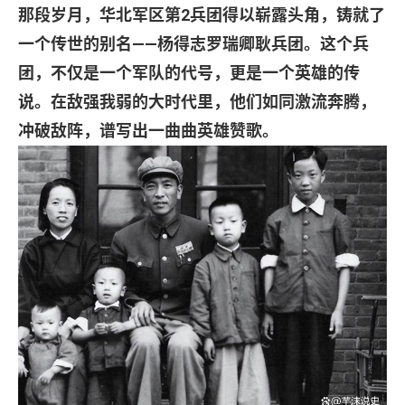
那段岁月，华北军区第
2
兵团得以崭露头角，铸就了
一个传世的别名
——
杨得志罗瑞卿耿兵团。这个兵
团，不仅是一个军队的代号，更是一个英雄的传
说。在敌强我弱的大时代里，他们如同激流奔腾，
冲破敌阵，谱写出一曲曲英雄赞歌。