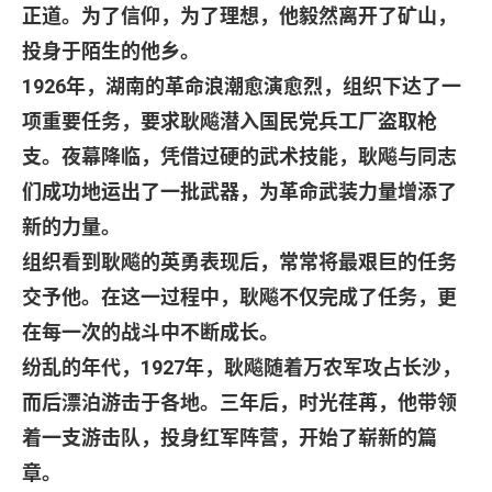
正道。为了信仰，为了理想，他毅然离开了矿山，
投身于陌生的他乡。
1926
年，湖南的革命浪潮愈演愈烈，组织下达了一
项重要任务，要求耿飚潜入国民党兵工厂盗取枪
支。夜幕降临，凭借过硬的武术技能，耿飚与同志
们成功地运出了一批武器，为革命武装力量增添了
新的力量。
组织看到耿飚的英勇表现后，常常将最艰巨的任务
交予他。在这一过程中，耿飚不仅完成了任务，更
在每一次的战斗中不断成长。
纷乱的年代，
1927
年，耿飚随着万农军攻占长沙，
而后漂泊游击于各地。三年后，时光荏苒，他带领
着一支游击队，投身红军阵营，开始了崭新的篇
章。