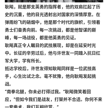
耿飚，就是那支英勇的指挥者，他的双肩扛起了历
史的沉重，他的目光透射出对国家的深情厚意。在
弹雨纷飞的硝烟中，他是那个时代的旗帜，引领着
勇士们奋勇向前。每一次挑战，都是他智谋的巅
峰，每一场战役，都是他英勇的见证。
耿飚真正令人瞩目的武技展现，却是在延安时光
中。长征的辛劳过后，他与许世友一同踏入抗日红
军大学，学有所长。
抵达学校后，许世友得知耿飚同样是一位武技高
手，心生比试之念。毫不犹豫，他向耿飚发起挑
战。
“
南拳北腿，你未必打得过我。
”
耿飚微笑着回
应，
“
但如今我们是战友，打架并不合适。你何不来
一套拳术，我们互相欣赏。
”