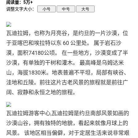
阅读量：5万+
调整文字大小：
小号
中号
大号
瓦迪拉姆，也称为月亮谷，是约旦的一片沙漠，位
于亚喀巴和埃拉特以东 60 公里处。 属于岩石沙
漠，面积74180公顷。 在一些地方，沙漠变成了半
沙漠，有单独的干树和灌木。 最高峰是乌姆达米
山，海拔1830米。地表普遍不平坦，局部有峡谷、
洼地和丘陵。前往这片古老风景的旅程就是前往广
阔、寂静和永恒之地的旅程。
瓦迪拉姆游客中心,瓦迪拉姆是约旦南部风景如画的
沙漠山谷，拥有独特的地貌，看起来就像月球上的
风景。 该地区相当偏僻，对于定居生活来说非常艰