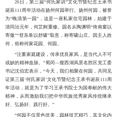
26日，第三届“何氏家训”文化节暨纪念王承书
诞辰111周年活动在扬州何园举行。扬州何园，被誉
为“晚清第一园”，这是一座私家住宅园林，始建于
清同治元年，何芷舸重修。园名从陶渊明“倚南窗以
寄傲”“登东皋以舒啸”取意，称寄啸山庄。因主人姓
何，俗称何家花园、何园。
“注重家庭建设，传承优良家风，是当代人不可
或缺的精神血脉。”蜀冈—瘦西湖风景名胜区党工委
书记沈伯宏表示，“今天，我们相聚在何园，共同见
证第三届‘何氏家训’文化节暨纪念王承书诞辰111周
年活动，就是为了学习王承书院士为国奉献的伟大
精神，从而激励我们把中华民族优秀家风传统继承
好、弘扬好、践行好。”
“何园不仅景色优美，园林技艺精巧，其文化内