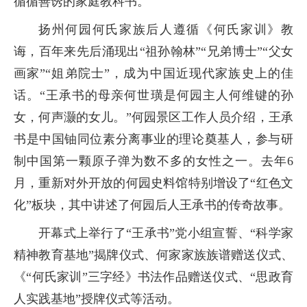
循循善诱的家庭教科书。
扬州何园何氏家族后人遵循《何氏家训》教
诲，百年来先后涌现出“祖孙翰林”“兄弟博士”“父女
画家”“姐弟院士”，成为中国近现代家族史上的佳
话。“王承书的母亲何世璜是何园主人何维键的孙
女，何声灏的女儿。”何园景区工作人员介绍，王承
书是中国铀同位素分离事业的理论奠基人，参与研
制中国第一颗原子弹为数不多的女性之一。去年6
月，重新对外开放的何园史料馆特别增设了“红色文
化”板块，其中讲述了何园后人王承书的传奇故事。
开幕式上举行了“王承书”党小组宣誓、“科学家
精神教育基地”揭牌仪式、何家家族族谱赠送仪式、
《“何氏家训”三字经》书法作品赠送仪式、“思政育
人实践基地”授牌仪式等活动。