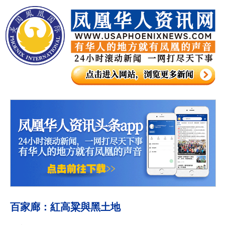
百家廊：紅高粱與黑土地