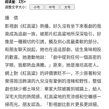
阅读量：2万+
调整文字大小：
小号
中号
大号
鍾 倩
影視劇《紅高粱》熱播，好久沒有坐下來看劇的我
竟成為追劇一族，被那片紅高粱地所深深吸引，好
像是一種親切的引誘，觸及到心底最柔軟的部分。
和朋友聊天說起，她也在追這部劇，徒生臭味相投
的歡喜。她激動地說：「劇中提到任何一個高密的
字眼，我都熱血沸騰。」原來，她是濰坊高密人。
網上對《紅高粱》的評價褒貶不一，不少原著粉兒
覺得周迅飾演的九兒沒有鞏俐的潑辣和野性，整個
劇也缺少鄉土味兒：單家大院被搬到城鎮上，給人
深宅大院的熱鬧感，紅高粱地的荒涼感和空曠感一
掃而光。朋友認為，「影視劇比影片更長更詳細，