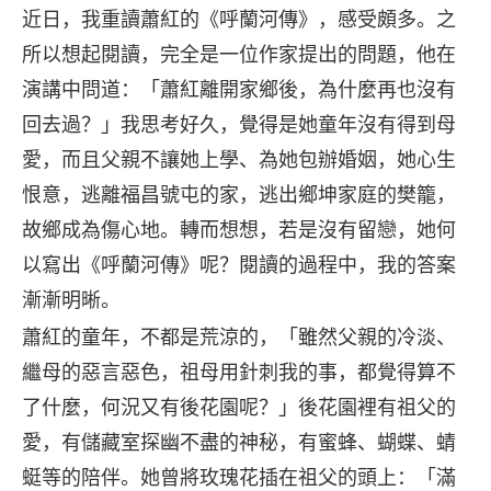
近日，我重讀蕭紅的《呼蘭河傳》，感受頗多。之
所以想起閱讀，完全是一位作家提出的問題，他在
演講中問道：「蕭紅離開家鄉後，為什麼再也沒有
回去過？」我思考好久，覺得是她童年沒有得到母
愛，而且父親不讓她上學、為她包辦婚姻，她心生
恨意，逃離福昌號屯的家，逃出鄉坤家庭的樊籠，
故鄉成為傷心地。轉而想想，若是沒有留戀，她何
以寫出《呼蘭河傳》呢？閱讀的過程中，我的答案
漸漸明晰。
蕭紅的童年，不都是荒涼的，「雖然父親的冷淡、
繼母的惡言惡色，祖母用針刺我的事，都覺得算不
了什麼，何況又有後花園呢？」後花園裡有祖父的
愛，有儲藏室探幽不盡的神秘，有蜜蜂、蝴蝶、蜻
蜓等的陪伴。她曾將玫瑰花插在祖父的頭上：「滿