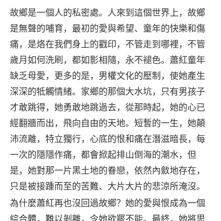
故鄉是一個人的私密處。人來到這個世界上，故鄉
是無聲的哺育，最初的愛與希望、童年的快樂和傷
痛，是烙在我們身上的戳印，不管走到哪裡，不管
歲月如何洗刷，都如影相隨，永不褪色。蕭紅童年
缺乏母愛，更多的是，男權文化的壓制，使她產生
深深的牴觸情緒。家鄉的那個大水坑，只有男孩子
才敢跳得，她勇敢地跳過去，從那時起，她的心已
經翻牆而出，飛向自由的天地。短暫的一生，她顛
沛流離，特立獨行，心底的恨和痛在潛滋暗長，每
一次的隱隱作痛，都會掀起排山倒海的潮水，但
是，她對那一片黑土地的眷戀，依然內斂地存在，
只是被接踵而至的苦難、大片大片的悲涼所淹沒。
為什麼蕭紅再也沒回過故鄉？她的愛與恨成為一個
綜合體，難以剝離，令她欲罷不能。最終，她將思