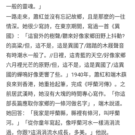
一般的靈魂。」
一路走來，蕭紅並沒有忘記故鄉，且是那麼的一往
情深。她很少寫詩，在東京期間，寫過一首《異
國》：「這窗外的樹聲/聽來好像家鄉田野上抖動?
的高粱/但，這不是，這是異國了/踏踏的木屐聲音
有時潮水一般了。//日裡，這青藍的天空/好像家鄉
六月裡光芒的原野/但，這不是，這是異國了/這異
國的蟬鳴好像更響了些。」1940年，蕭紅和端木蕻
良來到香港，她重拾起筆，完成《呼蘭河傳》。之
前居武漢時，她沒有大塊的時間專心寫作。「你這
部長篇應取你家鄉的一條河做名字」，端木說道。
她回答：「我家是呼蘭縣，縣裡有條河，叫呼蘭
河。」「從你童年寫起，像呼蘭河水一樣涓涓流
過，你跟?這涓涓流水成長，多美。」他說。