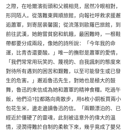
之際，在哈爾濱街頭和父親相見，居然冷眼相對，
形同陌人。從落難東興順旅館，向報社呼救求援邂
逅蕭軍，到寄居裴馨園；從流落到歐羅巴旅館，到
前往武漢，她飽嘗貧窮和飢餓，最困難時，一根鞋
帶都要分成兩段，像她的詩所說：「今年我的命
運，比青杏還要酸。」唯一的撫慰是蕭軍的愛情，
「我們常常用玩笑的、蔑視的、自我諷刺的態度來
對待所有遇到的困苦和艱難，以至可能發生或已發
生的危害。」邂逅魯迅先生，對她也是極大的鼓
舞，魯迅的來信成為她和蕭軍的精神食糧。吃過午
飯，他們沿?拉都路向南散步，用6枚小銅板買兩小
包花生米，邊走邊讀魯迅的信。「兩顆漂泊的、已
經近於僵硬了的靈魂，此刻被這意外的偉大的溫
情，浸潤得難於自制的柔軟下來，幾乎竟成了嬰兒