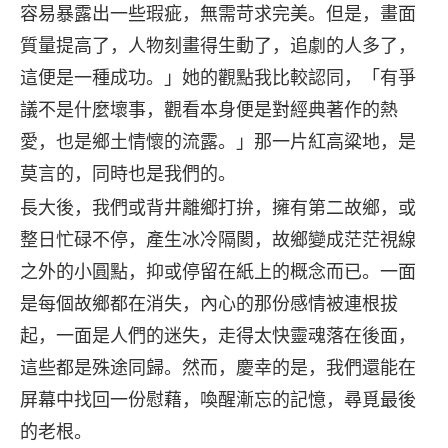
容易暴露出一些瑕疵，無需苛求完美。但是，畫面
質量提高了，人物刻畫得生動了，追劇的人多了，
這便是一種成功。」她的觀點我比較認同，「有爭
議不是什麼壞事，觀看本身便是對經典著作的熱
愛，也是鄉土情懷的流露。」那一片紅高粱地，是
莫言的，同時也是我們的。
長大後，我們或背井離鄉打拚，擁有第二故鄉，或
整日忙碌不停，產生冰冷隔閡，故鄉變成茫茫視線
之外的小圓點，抑或停留在紙上的概念而已。一面
是每個故鄉都在消失，內心的那份感情被連根拔
起，一面是人們的迷失，走得太快靈魂落在後面，
這些都是殊途同歸。然而，慶幸的是，我們還能在
屏幕中找回一份慰藉，喚醒漸忘的記憶，尋覓最後
的老根。