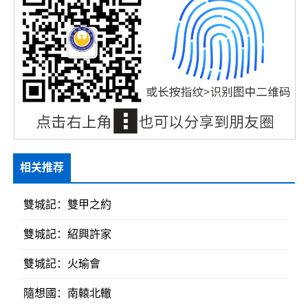
相关推荐
雙城記：雙甲之約
雙城記：紹興許家
雙城記：火瑜會
隨想國：南轅北轍