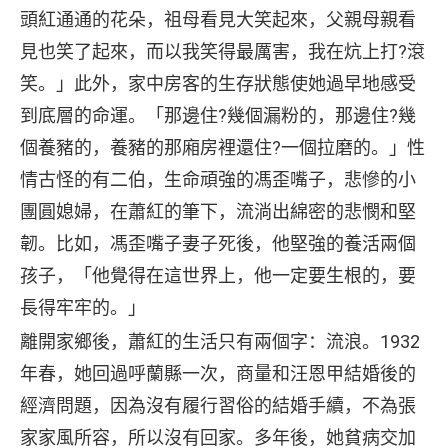
頭紅通通的花朵，祖母看見大笑起來，父親母親看
見也笑了起來，而以我笑得最厲害，我在炕上打?滾
笑。」此外，家中房客的生存狀態使她過早地感受
到底層的命運。「那邊住?幾個漏粉的，那邊住?幾
個養豬的，養豬的那廂房裡還住?一個拉磨的。」性
情古怪的有二伯，生命頑強的馮歪嘴子，悲慘的小
團圓媳婦，在蕭紅的筆下，流淌出綿密的悲憫和堅
韌。比如，馮歪嘴子妻子死後，他堅強的養活兩個
孩子，「他覺得在這世界上，他一定要生根的，要
長得牢牢的。」
離開家鄉後，蕭紅的生活只有兩個字：流浪。1932
年春，她回過呼蘭縣一次，商量和汪恩甲結婚後的
經濟問題，因為沒有履行習俗的結婚手續，不為張
家家風所容，所以沒有回家。多年後，她貧病交加