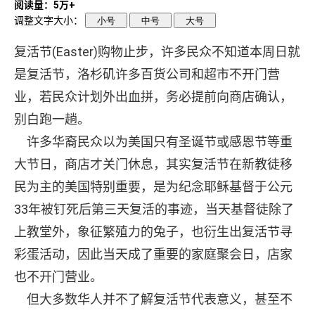
阅读量：5万+
调整文字大小：
小号
中号
大号
复活节(Easter)购物止步，许多民众不知道本周日就
是复活节，洛杉矶许多百货公司和超市不开门营
业，若民众计划外出血拼，务必提前向商店确认，
别白跑一趟。
许多华裔民众以为美国只有圣诞节或感恩节等重
大节日，商店才关门休息，其实复活节在新教徒移
民为主的美国特别重要，是为纪念耶稣基督于公元
33年被钉死后第三天复活的事迹，当天基督徒除了
上教堂外，象征繁殖力的兔子，也衍生出复活节寻
彩蛋活动，因此当天成了重要的家庭聚会日，店家
也不开门营业。
但大多数华人并不了解复活节代表意义，甚至不