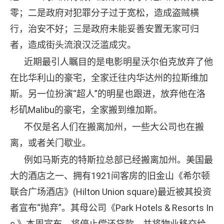
零；二是政府对犯罪分子过于宽松，造成盗贼横
行，治安不好；三是政府未能妥善安置无家可归
者，造成街头流浪汉泛滥成灾。
近期最引人瞩目的是电影明星沃尔伯克放弃了他
在比华利山的豪宅，全家迁往内华达州的拉斯维加
斯。另一位扮演“超人”的明星也跟进，放弃他在洛
杉矶Malibu的豪宅，全家搬到维加斯。
不仅是名人们在搬离加州，一些大公司也在搬
离，或者关门歇业。
例如马斯克的特斯拉总部已经搬离加州。美国最
大的酒店之一、拥有1921间客房的旧金山《希尔顿
联合广场酒店》(Hilton Union square)最近被其投资
者宣布“抛弃”。其母公司《Park Hotels & Resorts In
c.》本周宣布，将停止偿还贷款，并将物业移交给