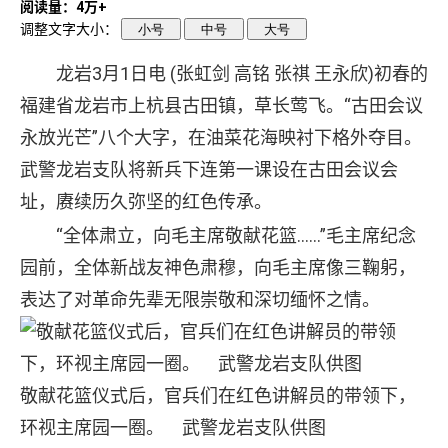
阅读量：4万+
调整文字大小：
小号
中号
大号
龙岩3月1日电 (张虹剑 高铭 张祺 王永欣)初春的
福建省龙岩市上杭县古田镇，草长莺飞。“古田会议
永放光芒”八个大字，在油菜花海映衬下格外夺目。
武警龙岩支队将新兵下连第一课设在古田会议会
址，赓续历久弥坚的红色传承。
“全体肃立，向毛主席敬献花篮……”毛主席纪念
园前，全体新战友神色肃穆，向毛主席像三鞠躬，
表达了对革命先辈无限崇敬和深切缅怀之情。
敬献花篮仪式后，官兵们在红色讲解员的带领下，
环视主席园一圈。 武警龙岩支队供图