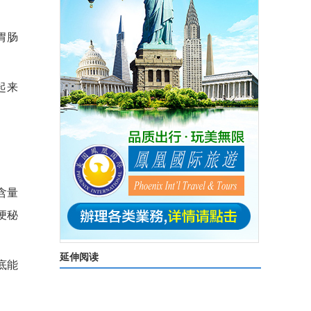
胃肠
起来
含量
解便秘
延伸阅读
底能