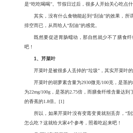
是“吃吃喝喝”。节假日过后，很多人开始关心吃点什
其实，没有什么食物能起到“刮油”的效果，所
排空而已，从而给人“刮油”的感觉。
既然要促进胃肠蠕动，那自然就少不了膳食纤维
吧！
1、芹菜叶
芹菜叶是被很多人丢掉的“垃圾”，其实芹菜叶
芹菜叶的胡萝素含量为2930微克/100克，是
为22mg/100g，是茎的2.75倍，而膳食纤维含量达
的香蕉的1.8倍。[1]
所以，如果芹菜叶没有变蔫变黄就别丢弃，“刮
怎么吃？这就给大家4个参考，照着吃起来吧！