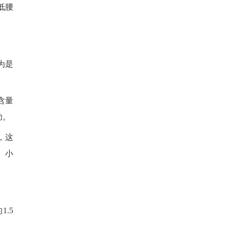
低腰
为是
含量
助。
，这
、小
.5