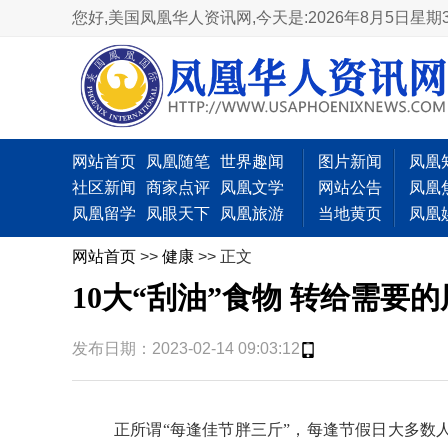
您好,美国凤凰华人资讯网,
今天是:2026年8月5日星期
网站首页
凤凰随笔
世界趣闻
图片新闻
凤凰
社区新闻
商家点评
凤凰文学
网站公告
凤凰
凤凰留学
凤眼天下
凤凰旅游
当地黄页
凤凰
网站首页
>>
健康
>> 正文
10大“刮油”食物 转给需要
发布日期：2023-02-14 09:03:12
正所谓“每逢佳节胖三斤”，每逢节假日大多数