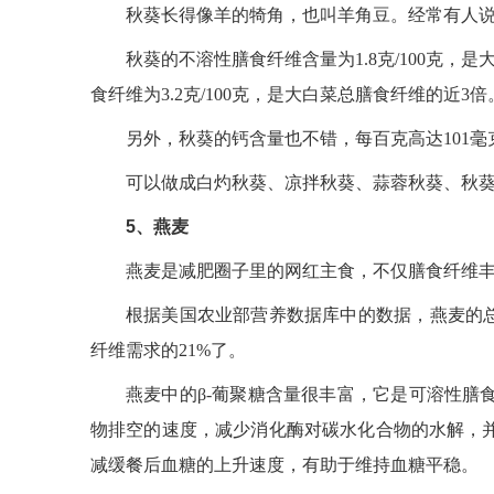
秋葵长得像羊的犄角，也叫羊角豆。经常有人
秋葵的不溶性膳食纤维含量为1.8克/100克
食纤维为3.2克/100克，是大白菜总膳食纤维的近3倍。
另外，秋葵的钙含量也不错，每百克高达101毫
可以做成白灼秋葵、凉拌秋葵、蒜蓉秋葵、秋
5、燕麦
燕麦是减肥圈子里的网红主食，不仅膳食纤维丰
根据美国农业部营养数据库中的数据，燕麦的总膳
纤维需求的21%了。
燕麦中的β-葡聚糖含量很丰富，它是可溶性膳
物排空的速度，减少消化酶对碳水化合物的水解，
减缓餐后血糖的上升速度，有助于维持血糖平稳。