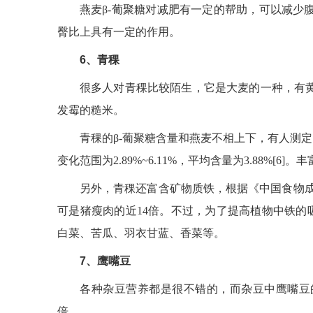
燕麦β-葡聚糖对减肥有一定的帮助，可以减少
臀比上具有一定的作用。
6、青稞
很多人对青稞比较陌生，它是大麦的一种，有
发霉的糙米。
青稞的β-葡聚糖含量和燕麦不相上下，有人测定了
变化范围为2.89%~6.11%，平均含量为3.88%
另外，青稞还富含矿物质铁，根据《中国食物成分表
可是猪瘦肉的近14倍。不过，为了提高植物中铁的
白菜、苦瓜、羽衣甘蓝、香菜等。
7、鹰嘴豆
各种杂豆营养都是很不错的，而杂豆中鹰嘴豆的
倍。