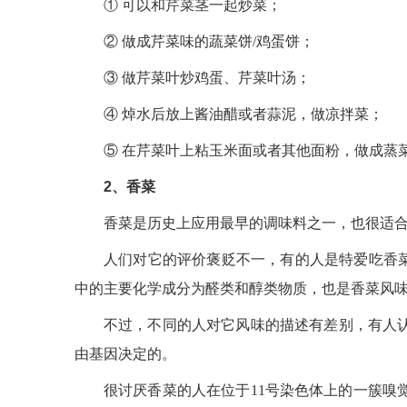
① 可以和芹菜茎一起炒菜；
② 做成芹菜味的蔬菜饼/鸡蛋饼；
③ 做芹菜叶炒鸡蛋、芹菜叶汤；
④ 焯水后放上酱油醋或者蒜泥，做凉拌菜；
⑤ 在芹菜叶上粘玉米面或者其他面粉，做成蒸
2、香菜
香菜是历史上应用最早的调味料之一，也很适
人们对它的评价褒贬不一，有的人是特爱吃香菜
中的主要化学成分为醛类和醇类物质，也是香菜风味形
不过，不同的人对它风味的描述有差别，有人
由基因决定的。
很讨厌香菜的人在位于11号染色体上的一簇嗅觉