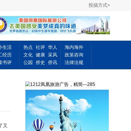
投搞方式>
外生活
热点
社评
华人
海内海外
工经历
文化
健康
采风
政策咨询
读书评
公园
侨史
侨讯
法律法规
了又