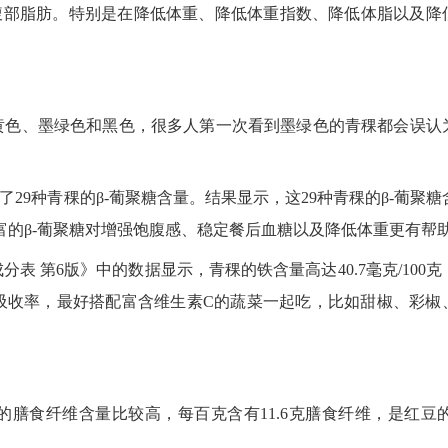
腹部脂肪。特别是在降低体重、降低体重指数、降低体脂以及降
黄色、墨绿色和黑色，很多人第一次看到墨绿色的青稞都会误认
29种青稞的β-葡聚糖含量。结果显示，这29种青稞的β-葡聚糖
[6]。丰富的β-葡聚糖对增强饱腹感、稳定餐后血糖以及降低体重更有帮
 第6版》中的数据显示，青稞的铁含量高达40.7毫克/100克
吸收率，最好搭配富含维生素C的蔬菜一起吃，比如甜椒、彩椒
膳食纤维含量比较高，每百克含有11.6克膳食纤维，是红豆的1