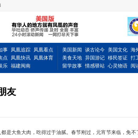
3
知事
凤凰追踪
凤凰看点
美国新闻
谈古论今
美国文化
海
焦点
凤凰快讯
凤凰体育
美食天地
异国游记
移民签证
打
娱乐
福建闽南
留学故事
情感驿站
心灵物语
阅
的朋友
人都是大鱼大肉，吃得过于油腻。春节刚过，元宵节来临，免不