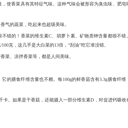
异性，使香菜具有其特征气味。这种气味会被形容为臭虫味、肥皂
殊香气的蔬菜，吃起来也超级美味。
很不错的！香菜的维生素C、胡萝卜素、矿物质钾含量都很不错
100克，这几乎是大白菜的13倍，“刮油”吃它准没错。
炒香菜、凉拌香菜等，都是人间美味。
的膳食纤维含量也不赖。每100g的鲜香菇含有3.3g膳食纤维
26千卡。如果是干香菇，还能摄入一部分维生素D，对促进钙吸收