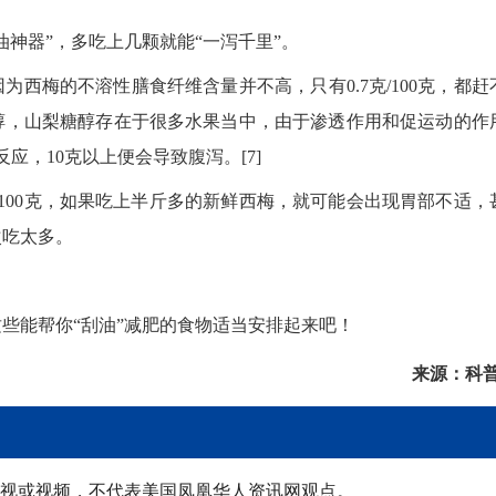
神器”，多吃上几颗就能“一泻千里”。
西梅的不溶性膳食纤维含量并不高，只有0.7克/100克，都赶
醇，山梨糖醇存在于很多水果当中，由于渗透作用和促运动的作
应，10克以上便会导致腹泻。[7]
/100克，如果吃上半斤多的新鲜西梅，就可能会出现胃部不适，
次吃太多。
些能帮你“刮油”减肥的食物适当安排起来吧！
来源：科
音视或视频，不代表美国凤凰华人资讯网观点。