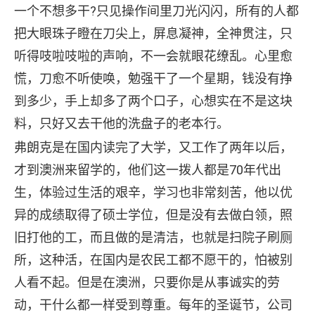
一个不想多干?只见操作间里刀光闪闪，所有的人都
把大眼珠子瞪在刀尖上，屏息凝神，全神贯注，只
听得吱啦吱啦的声响，不一会就眼花缭乱。心里愈
慌，刀愈不听使唤，勉强干了一个星期，钱没有挣
到多少，手上却多了两个口子，心想实在不是这块
料，只好又去干他的洗盘子的老本行。
弗朗克是在国内读完了大学，又工作了两年以后，
才到澳洲来留学的，他们这一拨人都是70年代出
生，体验过生活的艰辛，学习也非常刻苦，他以优
异的成绩取得了硕士学位，但是没有去做白领，照
旧打他的工，而且做的是清洁，也就是扫院子刷厕
所，这种活，在国内是农民工都不愿干的，怕被别
人看不起。但是在澳洲，只要你是从事诚实的劳
动，干什么都一样受到尊重。每年的圣诞节，公司