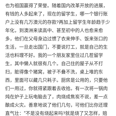
也为祖国赢得了荣誉。随着国内改革开放的进展，
有钱的人多起来了，现在的留学生，哪一个银行账
户上没有几万澳元的存款?再加上留学生年龄趋于少
年化，到澳洲来读高中、甚至初中的人也愈来愈
多，他们在父母身边过惯了衣来伸手、饭来张口的
生活，一旦走出国门，不要说打工，就是自己的生
活也料理不好。我的一个朋友家里住过几茬留学
生，其中懒人就很有几个。自己住的屋子从不打
扫，脏得像个猪窝，被子不叠不洗，桌上堆的东
西，里面可以藏几只耗子。厨房是公用的，只要他
们一用过，你就得紧跟着去收拾。有一次将一锅肉
炖在炉子上玩电脑去了，肉烧成焦炭不说，差一点
酿成火灾。善意地说了他们几句，可他们比你还理
直气壮：“不是没有烧起来吗?就是烧了又怎样，赔