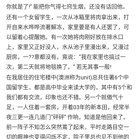
你就是了!” 能把你气得七窍生烟，还没有话回他。
还有一个女留学生，一次从冰箱里将肉拿出来，打
开自来水哗哗流著解冻，家里要是有人还罢了，可
以留着心提醒她。有一次她将肉刚好放在排水口
上，家里又正好没人，水从池子里漫出来，又漫过
厨房，一??意都没有，竟说：“我在家里也搞过一
次，第二天就将地毯换了。” 若无其事一般!
在我居住的住宅楼中(澳洲称为unit)总共住著6个中
国留学生，都是高中毕业来读大学的，其中有5个和
我们都有交流，印象也还不错。另一个就傲气十
足，一人住着一套房，开着03年的新本田，经常半
夜三更一连几道门“砰砰” 作响，知道是他回来了。
前一阵子不知怎么突然蔫了起来，平时走路目空一
切的眼神也变得闪烁不定，院子里总也见不到他的