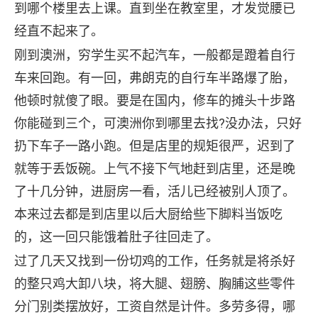
到哪个楼里去上课。直到坐在教室里，才发觉腰已
经直不起来了。
刚到澳洲，穷学生买不起汽车，一般都是蹬着自行
车来回跑。有一回，弗朗克的自行车半路爆了胎，
他顿时就傻了眼。要是在国内，修车的摊头十步路
你能碰到三个，可澳洲你到哪里去找?没办法，只好
扔下车子一路小跑。但是店里的规矩很严，迟到了
就等于丢饭碗。上气不接下气地赶到店里，还是晚
了十几分钟，进厨房一看，活儿已经被别人顶了。
本来过去都是到店里以后大厨给些下脚料当饭吃
的，这一回只能饿着肚子往回走了。
过了几天又找到一份切鸡的工作，任务就是将杀好
的整只鸡大卸八块，将大腿、翅膀、胸脯这些零件
分门别类摆放好，工资自然是计件。多劳多得，哪