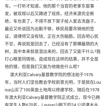
车。一打听才知道，他的那个当官的老爹东窗事
发，被双规以后又蹲进了班房。经济来源完全断
绝，车也卖了，不得不放下架子给人家去洗盘子。
最近又听说因为出勤不够，移民局要吊销他的签
证，请律师又没有钱，正在大伤脑筋。回去吧心犹
不甘，再说就是回去了，已经没有了那棵蔽荫的大
树，高中本来就是混出来的，回去了又能干什么?我
打心眼里同情他，造成现在这样的结果，并不全是
他的错，但是我们又能为他做些什么呢?
澳大利亚Calvary基督教学院的想法始于1976
年，当时人们坚信教会学校前景光明，于是就在Lou
isa山买了100英亩土地用以修建学校，随后在1978
年澳大利亚Calvary基督教学院正式成立，现今已拥
有学生人数670名。Louise山脚下的24 公顷灌木丛