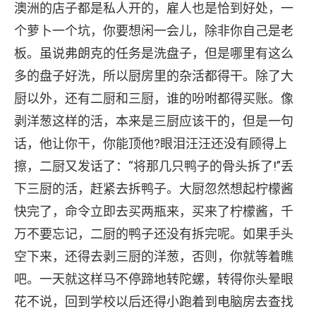
澳洲的店子都是私人开的，雇人也是恰到好处，一
个萝卜一个坑，你要想闲一会儿，除非你自己是老
板。虽说弗朗克的任务是洗盘子，但是哪里有这么
多的盘子好洗，所以厨房里的杂活都得干。除了大
厨以外，还有二厨和三厨，谁的吩咐都得买账。像
剥洋葱这样的活，本来是三厨应该干的，但是一句
话，他让你干，你能顶他?眼泪汪汪还没有顾得上
擦，二厨又发话了：“将那几只鸭子的骨头拆了!”丢
下三厨的活，赶紧去拆鸭子。大厨忽然想起柠檬酱
快完了，命令立即去买两瓶来，买来了柠檬酱，千
万不要忘记，二厨的鸭子还没有拆完呢。如果手头
空下来，还得去剥三厨的洋葱，否则，你就等着瞧
吧。一天就这样马不停蹄地转陀螺，转得你头晕眼
花不说，回到学校以后还得小跑着到电脑房去查找