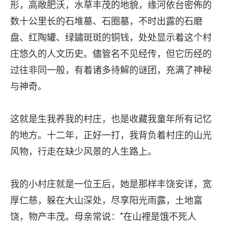
形，高敞肥沃，水草丰茂的地貌，缘河依台密佈的
数十公里长的石堆墓、石圈墓，不时出露的石磨
盘、红陶罐、绿鏽斑斑的铜钱，处处显示着这个村
庄悠久的人文历史。儘管名不见经传，但它历经的
过往非同一般，有着诸多待解的谜团，充满了神秘
与神奇。
这就是生我养我的村庄，也是收藏我童年所有记忆
的地方。十二年，正好一打，我背负着村庄的山光
风物，行走在缺少风景的人生路上。
我的小村庄就是一位王后，她是那样丰饶安详，宽
厚仁慈，躲在大山深处，尽享阳光雨露，土地富
饶，物产丰茂。母亲常说："在山裡是饿不死人