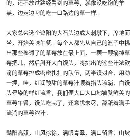
的，还不放过路经看到的草莓，就像没吃饱的羊
羔，边走边叼的吃一口路边的草一样。
大家总会选个遮阳的大石头边或大刺墩下，席地而
坐，开始美味午餐。每个人都先从自己的篮子中挑
出那些熟透了的草莓放在最上面，一颗一颗摘掉草
莓把儿，然后掰开大白馒头，将挑出的这些汁浓欲
滴的草莓排成密密扎扎的队伍，两半馍对合，用劲
一捏，哇，红润酸甜的草莓汁顺着指头流淌，白馒
头晕染的鲜红流香，我们便大口大口地饕餮鲜美的
草莓午餐，馒头吃完了，还意犹未尽，舔舐着满手
流淌的草莓浓汁。
豔阳高照，山风徐徐，满眼青翠，满口留香，山坡