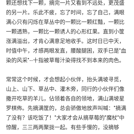
颗还想找下一颗，摘完一片又看到不远处，更茂盛
的另一片。乐此不疲，忘了时间，忘了自己，满眼
满心只有闪烁在草丛中的一颗比一颗红豔，一颗比
一颗透熟，一颗比一颗诱人的心形红果。直到小筐
涨满溢出，才肯心满意足地收手。这时日已中天，
时值中午，才感两眼发直，腰酸腿困，双手已是"血
染的风采"--十指被草莓汁染得找不到本来的肉色。
常常这个时候，才会想起小伙伴，抬头满坡寻觅，
山上、山下、草丛中、灌木旁，同行的小伙伴们像
撒开吃草的羊儿，佔领着各自的领地，满山满坡星
罗棋佈。先摘满筐的，总会骄傲地放声叫喊："摘满
了没有？该吃饭了！"大家才会从摘草莓的"魔杖"中
惊醒，三三两两聚拢一起。有些手慢的，没摘够