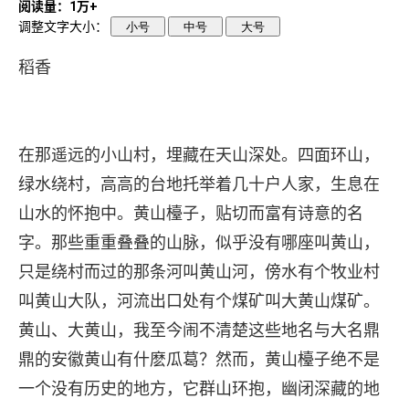
阅读量：1万+
调整文字大小：
小号
中号
大号
稻香
在那遥远的小山村，埋藏在天山深处。四面环山，
绿水绕村，高高的台地托举着几十户人家，生息在
山水的怀抱中。黄山檯子，贴切而富有诗意的名
字。那些重重叠叠的山脉，似乎没有哪座叫黄山，
只是绕村而过的那条河叫黄山河，傍水有个牧业村
叫黄山大队，河流出口处有个煤矿叫大黄山煤矿。
黄山、大黄山，我至今闹不清楚这些地名与大名鼎
鼎的安徽黄山有什麽瓜葛？然而，黄山檯子绝不是
一个没有历史的地方，它群山环抱，幽闭深藏的地