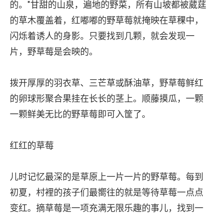
的。"甘甜的山泉，遍地的野菜，所有山坡都被葳莛
的草木覆盖着，红嘟嘟的野草莓就掩映在草稞中，
闪烁着诱人的身影。只要找到几颗，就会发现一
片，野草莓是会映的。
拨开厚厚的羽衣草、三芒草或酥油草，野草莓鲜红
的卵球形聚合果挂在长长的茎上。顺藤摸瓜，一颗
一颗鲜美无比的野草莓即可入筐了。
红红的草莓
儿时记忆最深的是草原上一片一片的野草莓。每到
初夏，村裡的孩子们最嚮往的就是等待草莓一点点
变红。摘草莓是一项充满无限乐趣的事儿，找到一