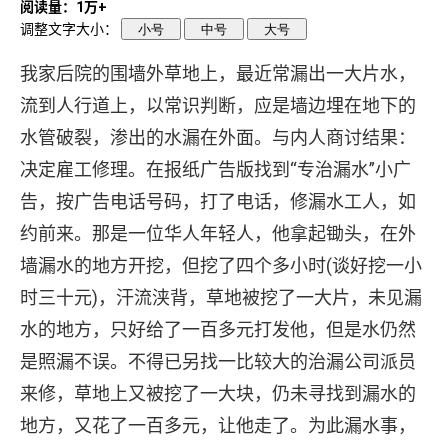
阅读量：1万+
调整文字大小：
小号
中号
大号
我家后院的围墙外草地上，最近常漏出一大片水，
流到人行道上，以常识判断，应是墙边埋在地下的
水管破裂，渗出的水漏在外面。与内人商讨结果：
决定雇工修理。在报纸广告版找到“专治漏水”小广
告，按广告电话号码，打了电话，修漏水工人，如
约前来。那是一位华人年轻人，他拿起锄头，在外
墙漏水的地方开挖，但挖了四个多小时(谈好挖一小
时三十元)，汗流浃背，草地被挖了一大片，未见漏
水的地方，只好给了一百多元打发他，但是水仍然
是照漏不误。不得已另找一比较大的治漏公司派员
来修，草地上又被挖了一大块，仍未寻找到漏水的
地方，又花了一百多元，让他走了。为此漏水事，