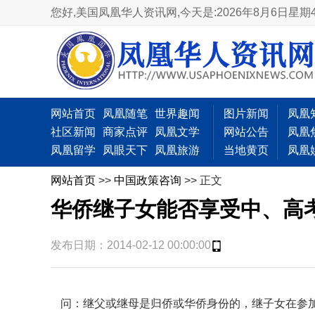
您好,美国凤凰华人资讯网,
今天是:2026年8月6日星期
网站首页
凤凰随笔
世界趣闻
图片新闻
凤凰
社区新闻
商家点评
凤凰文学
网站公告
凤凰
凤凰留学
凤眼天下
凤凰旅游
当地黄页
凤凰
网站首页
>>
中国政策咨询
>> 正文
华侨继子女能否享受中、高
发布日期：2014-02-12 00:00:00
问：继父或继母是归侨或华侨身份的，继子女在参