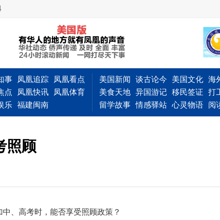
4
知事
凤凰追踪
凤凰看点
美国新闻
谈古论今
美国文化
海
焦点
凤凰快讯
凤凰体育
美食天地
异国游记
移民签证
打
娱乐
福建闽南
留学故事
情感驿站
心灵物语
阅
考照顾
加中、高考时，能否享受照顾政策？