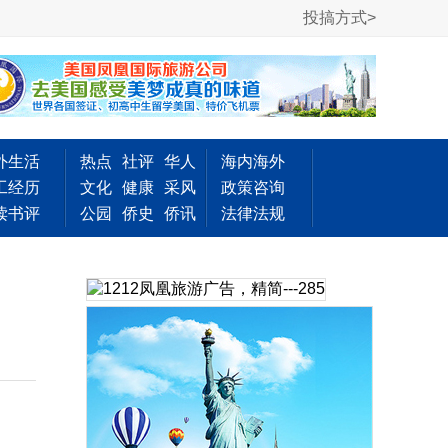
投搞方式>
外生活
热点
社评
华人
海内海外
工经历
文化
健康
采风
政策咨询
读书评
公园
侨史
侨讯
法律法规